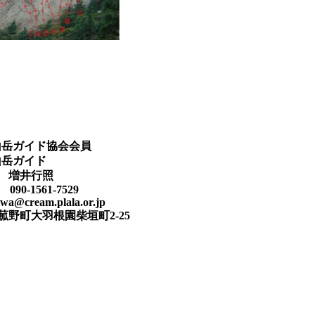
山岳ガイド協会会員
山岳ガイド
 増井行照
5 090-1561-7529
wa@cream.plala.or.jp
重郡菰野町大羽根園柴垣町2-25